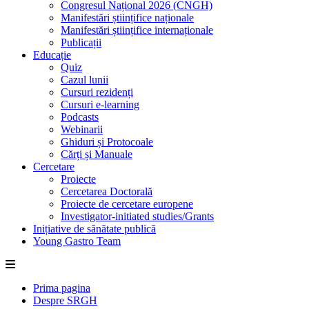
Congresul Național 2026 (CNGH)
Manifestări științifice naționale
Manifestări științifice internaționale
Publicații
Educație
Quiz
Cazul lunii
Cursuri rezidenți
Cursuri e-learning
Podcasts
Webinarii
Ghiduri și Protocoale
Cărți și Manuale
Cercetare
Proiecte
Cercetarea Doctorală
Proiecte de cercetare europene
Investigator-initiated studies/Grants
Inițiative de sănătate publică
Young Gastro Team
Prima pagina
Despre SRGH