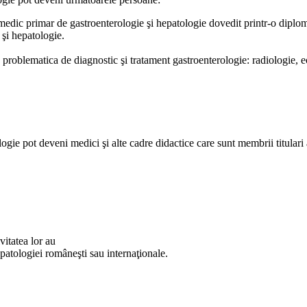
 medic primar de gastroenterologie şi hepatologie dovedit printr-o diplomă
 şi hepatologie.
t în problematica de diagnostic şi tratament gastroenterologie: radiologie,
e pot deveni medici şi alte cadre didactice care sunt membrii titulari ai
vitatea lor au
epatologiei româneşti sau internaţionale.