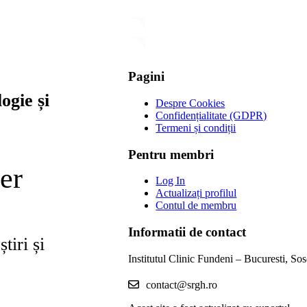
Pagini
ogie și
Despre Cookies
Confidențialitate (GDPR)
Termeni și condiții
Pentru membri
er
Log In
Actualizați profilul
Contul de membru
Informatii de contact
tiri și
Institutul Clinic Fundeni – Bucuresti, So
contact@srgh.ro