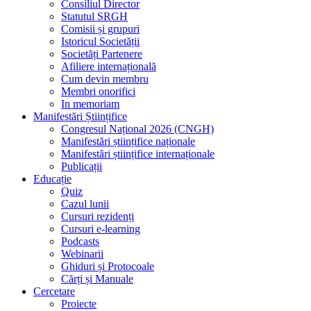
Consiliul Director
Statutul SRGH
Comisii și grupuri
Istoricul Societății
Societăți Partenere
Afiliere internațională
Cum devin membru
Membri onorifici
In memoriam
Manifestări Științifice
Congresul Național 2026 (CNGH)
Manifestări științifice naționale
Manifestări științifice internaționale
Publicații
Educație
Quiz
Cazul lunii
Cursuri rezidenți
Cursuri e-learning
Podcasts
Webinarii
Ghiduri și Protocoale
Cărți și Manuale
Cercetare
Proiecte