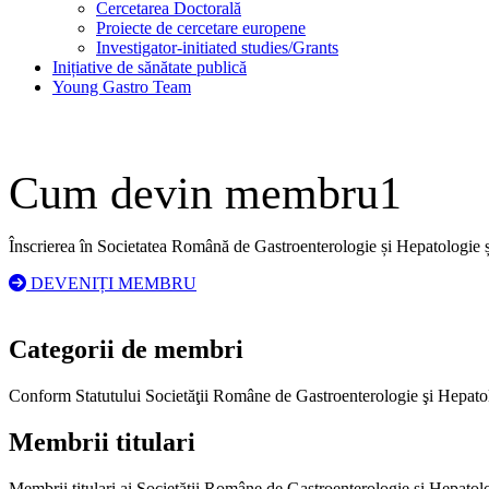
Cercetarea Doctorală
Proiecte de cercetare europene
Investigator-initiated studies/Grants
Inițiative de sănătate publică
Young Gastro Team
Cum devin membru1
Înscrierea în Societatea Română de Gastroenterologie și Hepatologie ș
DEVENIȚI MEMBRU
Categorii de membri
Conform Statutului Societăţii Române de Gastroenterologie şi Hepatologie
Membrii titulari
Membrii titulari ai Societăţii Române de Gastroenterologie şi Hepatol