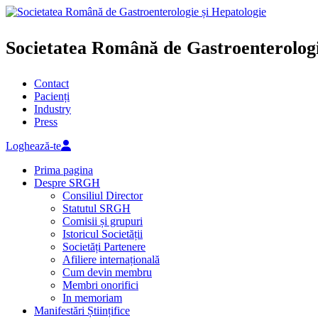
Societatea Română de Gastroenterologi
Contact
Pacienți
Industry
Press
Loghează-te
Prima pagina
Despre SRGH
Consiliul Director
Statutul SRGH
Comisii și grupuri
Istoricul Societății
Societăți Partenere
Afiliere internațională
Cum devin membru
Membri onorifici
In memoriam
Manifestări Științifice