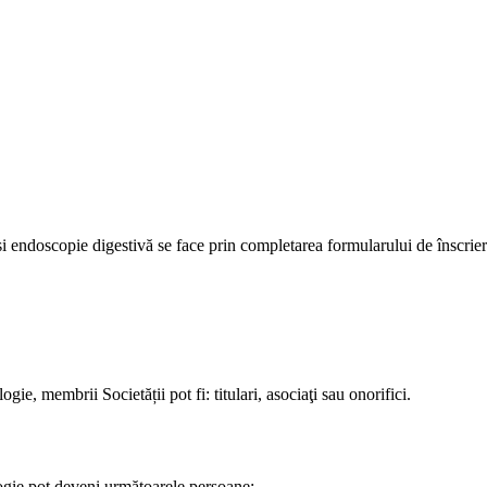
i endoscopie digestivă se face prin completarea formularului de înscrie
, membrii Societății pot fi: titulari, asociaţi sau onorifici.
ogie pot deveni următoarele persoane: