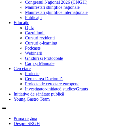
Congresul Național 2026 (CNGH)
Manifestări științifice naționale
Manifestări științifice internaționale
Publicații
Educație
Quiz
Cazul lunii
Cursuri rezidenți
Cursuri e-learning
Podcasts
Webinarii
Ghiduri și Protocoale
Cărți și Manuale
Cercetare
Proiecte
Cercetarea Doctorală
Proiecte de cercetare europene
Investigator-initiated studies/Grants
Inițiative de sănătate publică
Young Gastro Team
Prima pagina
Despre SRGH