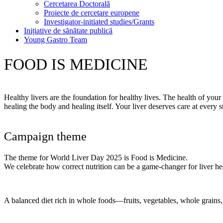
Cercetarea Doctorală
Proiecte de cercetare europene
Investigator-initiated studies/Grants
Inițiative de sănătate publică
Young Gastro Team
FOOD IS MEDICINE
Healthy livers are the foundation for healthy lives. The health of you
healing the body and healing itself. Your liver deserves care at every
Campaign theme
The theme for World Liver Day 2025 is Food is Medicine.
We celebrate how correct nutrition can be a game-changer for liver he
A balanced diet rich in whole foods—fruits, vegetables, whole grains,