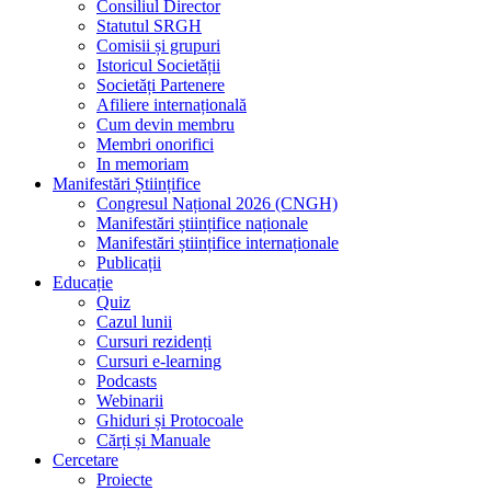
Consiliul Director
Statutul SRGH
Comisii și grupuri
Istoricul Societății
Societăți Partenere
Afiliere internațională
Cum devin membru
Membri onorifici
In memoriam
Manifestări Științifice
Congresul Național 2026 (CNGH)
Manifestări științifice naționale
Manifestări științifice internaționale
Publicații
Educație
Quiz
Cazul lunii
Cursuri rezidenți
Cursuri e-learning
Podcasts
Webinarii
Ghiduri și Protocoale
Cărți și Manuale
Cercetare
Proiecte