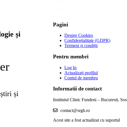
Pagini
ogie și
Despre Cookies
Confidențialitate (GDPR)
Termeni și condiții
Pentru membri
er
Log In
Actualizați profilul
Contul de membru
Informatii de contact
tiri și
Institutul Clinic Fundeni – Bucuresti, So
contact@srgh.ro
Acest site a fost actualizat cu suportul