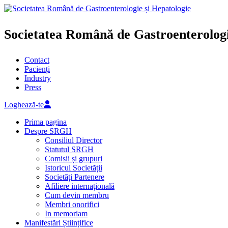
Societatea Română de Gastroenterologi
Contact
Pacienți
Industry
Press
Loghează-te
Prima pagina
Despre SRGH
Consiliul Director
Statutul SRGH
Comisii și grupuri
Istoricul Societății
Societăți Partenere
Afiliere internațională
Cum devin membru
Membri onorifici
In memoriam
Manifestări Științifice