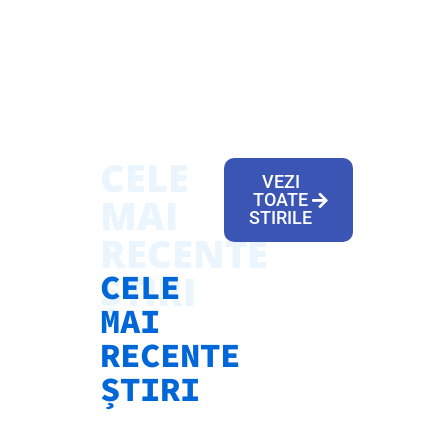
CELE
VEZI
MAI
TOATE
STIRILE
RECENTE
ȘTIRI
CELE
MAI
RECENTE
ȘTIRI