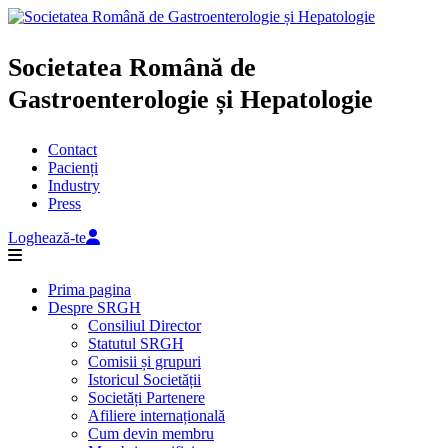
Societatea Română de
Gastroenterologie și Hepatologie
Contact
Pacienți
Industry
Press
Loghează-te
Prima pagina
Despre SRGH
Consiliul Director
Statutul SRGH
Comisii și grupuri
Istoricul Societății
Societăți Partenere
Afiliere internațională
Cum devin membru