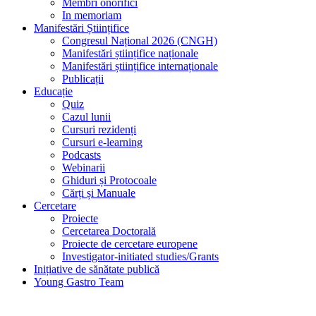
Membri onorifici
In memoriam
Manifestări Științifice
Congresul Național 2026 (CNGH)
Manifestări științifice naționale
Manifestări științifice internaționale
Publicații
Educație
Quiz
Cazul lunii
Cursuri rezidenți
Cursuri e-learning
Podcasts
Webinarii
Ghiduri și Protocoale
Cărți și Manuale
Cercetare
Proiecte
Cercetarea Doctorală
Proiecte de cercetare europene
Investigator-initiated studies/Grants
Inițiative de sănătate publică
Young Gastro Team