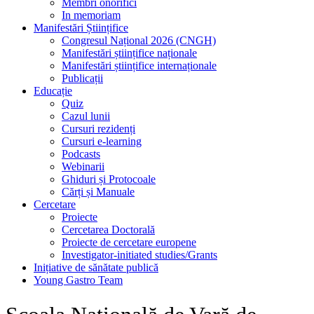
Membri onorifici
In memoriam
Manifestări Științifice
Congresul Național 2026 (CNGH)
Manifestări științifice naționale
Manifestări științifice internaționale
Publicații
Educație
Quiz
Cazul lunii
Cursuri rezidenți
Cursuri e-learning
Podcasts
Webinarii
Ghiduri și Protocoale
Cărți și Manuale
Cercetare
Proiecte
Cercetarea Doctorală
Proiecte de cercetare europene
Investigator-initiated studies/Grants
Inițiative de sănătate publică
Young Gastro Team