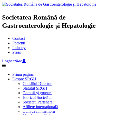
Societatea Română de
Gastroenterologie și Hepatologie
Contact
Pacienți
Industry
Press
Loghează-te
Prima pagina
Despre SRGH
Consiliul Director
Statutul SRGH
Comisii și grupuri
Istoricul Societății
Societăți Partenere
Afiliere internațională
Cum devin membru